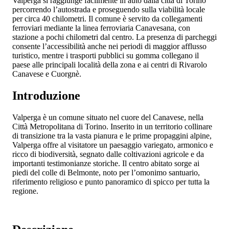
Valperga si raggiunge facilmente in auto dalla città di Torino
percorrendo l’autostrada
e proseguendo sulla viabilità locale
per circa 40 chilometri. Il comune è servito da collegamenti
ferroviari mediante la linea ferroviaria Canavesana, con
stazione a pochi chilometri dal centro. La presenza di parcheggi
consente l’accessibilità anche nei periodi di maggior afflusso
turistico, mentre i trasporti pubblici su gomma collegano il
paese alle principali località della zona e ai centri di Rivarolo
Canavese e Cuorgnè.
Introduzione
Valperga è un comune situato nel cuore del Canavese, nella
Città Metropolitana di Torino. Inserito in un territorio collinare
di transizione tra la vasta pianura e le prime propaggini alpine,
Valperga offre al visitatore un paesaggio variegato, armonico e
ricco di biodiversità, segnato dalle coltivazioni agricole e da
importanti testimonianze storiche. Il centro abitato sorge ai
piedi del colle di Belmonte, noto per l’omonimo santuario,
riferimento religioso e punto panoramico di spicco per tutta la
regione.