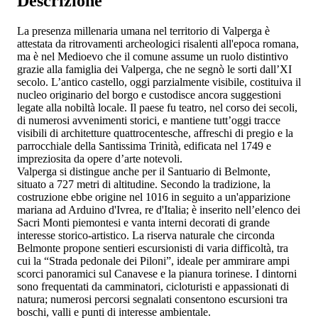
Descrizione
La presenza millenaria umana nel territorio di Valperga è
attestata da ritrovamenti archeologici risalenti all'epoca romana,
ma è nel Medioevo che il comune assume un ruolo distintivo
grazie alla famiglia dei Valperga, che ne segnò le sorti dall’XI
secolo. L’antico castello, oggi parzialmente visibile, costituiva il
nucleo originario del borgo e custodisce ancora suggestioni
legate alla nobiltà locale. Il paese fu teatro, nel corso dei secoli,
di numerosi avvenimenti storici, e mantiene tutt’oggi tracce
visibili di architetture quattrocentesche, affreschi di pregio e la
parrocchiale della Santissima Trinità, edificata nel 1749 e
impreziosita da opere d’arte notevoli.
Valperga si distingue anche per il Santuario di Belmonte,
situato a 727 metri di altitudine. Secondo la tradizione, la
costruzione ebbe origine nel 1016 in seguito a un'apparizione
mariana ad Arduino d'Ivrea, re d'Italia; è inserito nell’elenco dei
Sacri Monti piemontesi e vanta interni decorati di grande
interesse storico-artistico. La riserva naturale che circonda
Belmonte propone sentieri escursionisti di varia difficoltà, tra
cui la “Strada pedonale dei Piloni”, ideale per ammirare ampi
scorci panoramici sul Canavese e la pianura torinese. I dintorni
sono frequentati da camminatori, cicloturisti e appassionati di
natura; numerosi percorsi segnalati consentono escursioni tra
boschi, valli e punti di interesse ambientale.​