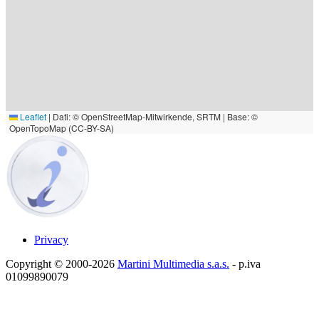
Leaflet
|
Dati: © OpenStreetMap-Mitwirkende, SRTM | Base: ©
OpenTopoMap (CC-BY-SA)
Privacy
Copyright © 2000-2026
Martini Multimedia s.a.s.
- p.iva
01099890079