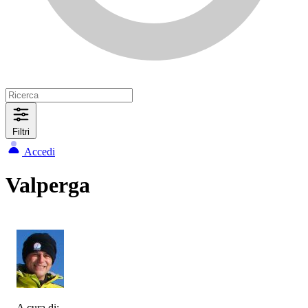
Filtri
Accedi
Valperga
A cura di: