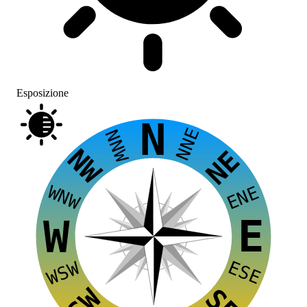
Esposizione
N
NNE
NNW
NW
NE
WNW
ENE
E
W
ESE
WSW
SW
SE