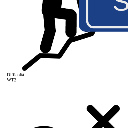
S
Difficoltà
WT2