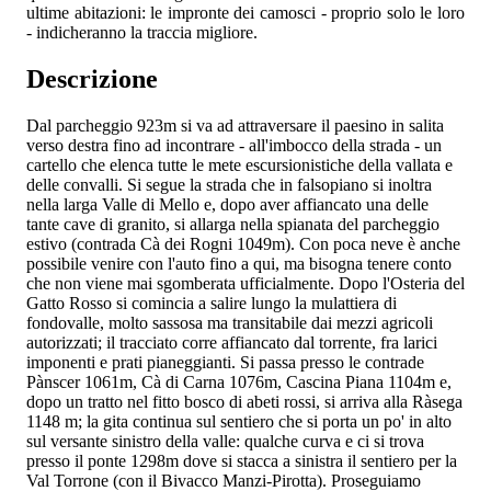
ultime abitazioni: le impronte dei camosci - proprio solo le loro
- indicheranno la traccia migliore.
Descrizione
Dal parcheggio 923m si va ad attraversare il paesino in salita
verso destra fino ad incontrare - all'imbocco della strada - un
cartello che elenca tutte le mete escursionistiche della vallata e
delle convalli. Si segue la strada che in falsopiano si inoltra
nella larga Valle di Mello e, dopo aver affiancato una delle
tante cave di granito, si allarga nella spianata del parcheggio
estivo (contrada Cà dei Rogni 1049m). Con poca neve è anche
possibile venire con l'auto fino a qui, ma bisogna tenere conto
che non viene mai sgomberata ufficialmente. Dopo l'Osteria del
Gatto Rosso si comincia a salire lungo la mulattiera di
fondovalle, molto sassosa ma transitabile dai mezzi agricoli
autorizzati; il tracciato corre affiancato dal torrente, fra larici
imponenti e prati pianeggianti. Si passa presso le contrade
Pànscer 1061m, Cà di Carna 1076m, Cascina Piana 1104m e,
dopo un tratto nel fitto bosco di abeti rossi, si arriva alla Ràsega
1148 m; la gita continua sul sentiero che si porta un po' in alto
sul versante sinistro della valle: qualche curva e ci si trova
presso il ponte 1298m dove si stacca a sinistra il sentiero per la
Val Torrone (con il Bivacco Manzi-Pirotta). Proseguiamo