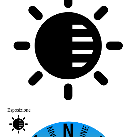
Esposizione
N
NNE
NNW