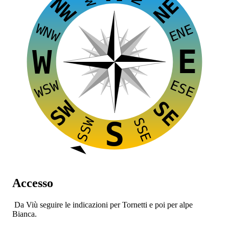
NW
NE
WNW
ENE
E
W
ESE
WSW
SW
SE
SSW
SSE
S
Accesso
Da Viù seguire le indicazioni per Tornetti e poi per alpe
Bianca.