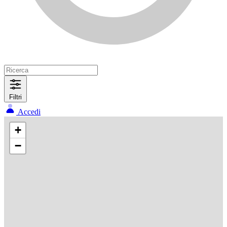
Filtri
Accedi
+
−