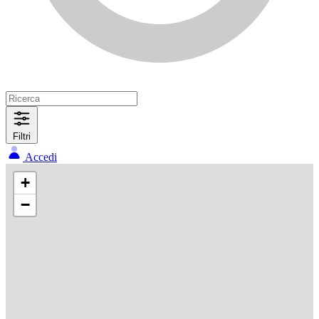
Filtri
Accedi
+
−