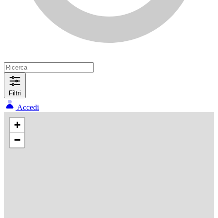
Filtri
Accedi
+
−