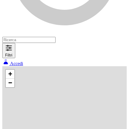
Filtri
Accedi
+
−