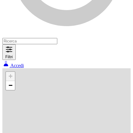
Filtri
Accedi
+
−