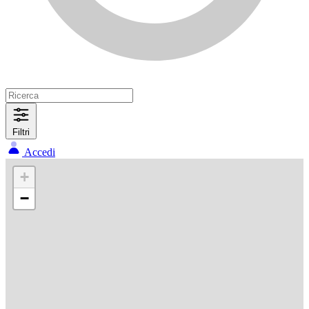
Filtri
Accedi
+
−