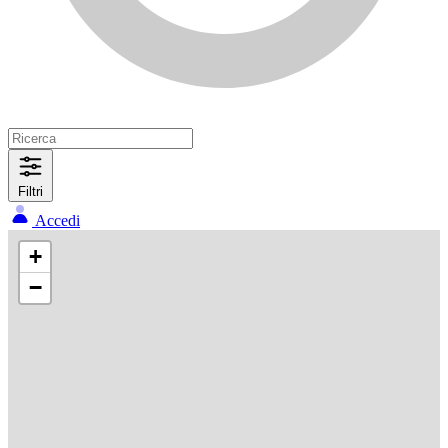
Filtri
Accedi
+
−