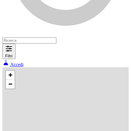
Filtri
Accedi
+
−