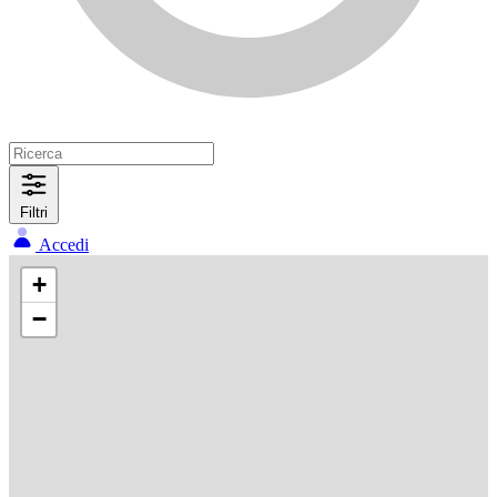
Filtri
Accedi
+
−