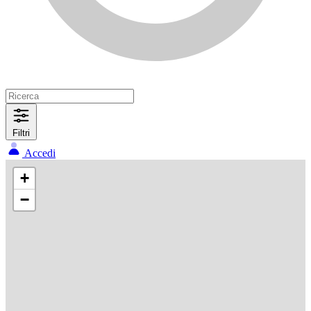
Filtri
Accedi
+
−