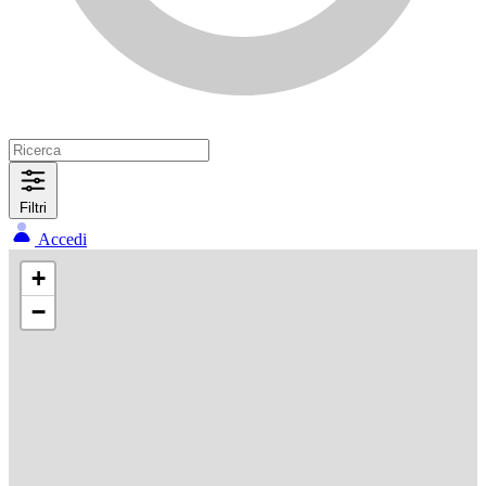
Filtri
Accedi
+
−