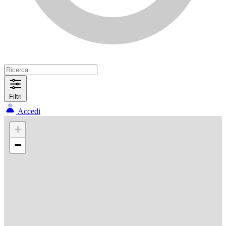
Filtri
Accedi
+
−