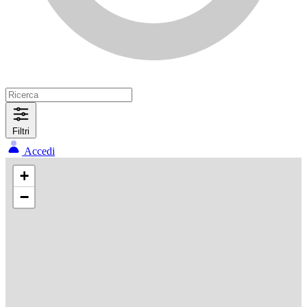
Filtri
Accedi
+
−