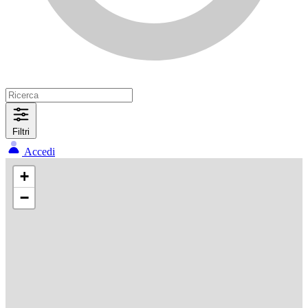
Filtri
Accedi
+
−