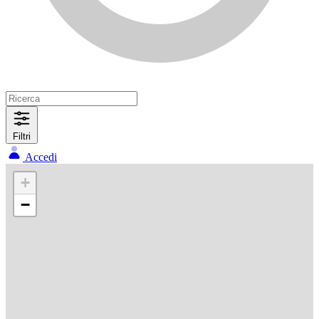
Filtri
Accedi
+
−