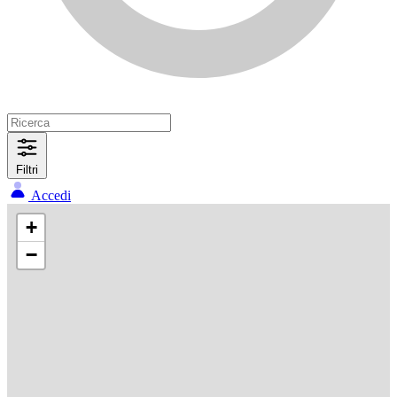
Filtri
Accedi
+
−