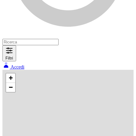
Filtri
Accedi
+
−