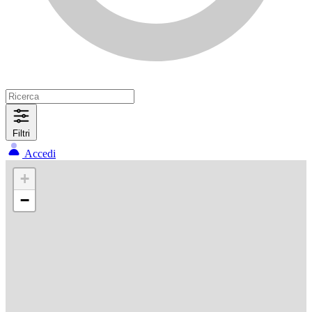
Filtri
Accedi
+
−