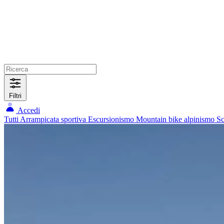
Filtri
Accedi
Tutti
Arrampicata sportiva
Escursionismo
Mountain bike
alpinismo
Sc