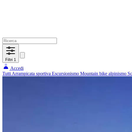
Filtri
1
Accedi
Tutti
Arrampicata sportiva
Escursionismo
Mountain bike
alpinismo
Sc