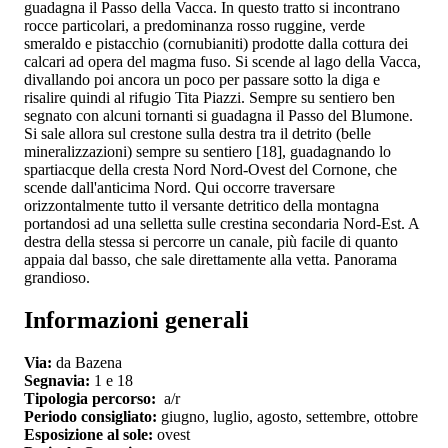
guadagna il Passo della Vacca. In questo tratto si incontrano
rocce particolari, a predominanza rosso ruggine, verde
smeraldo e pistacchio (cornubianiti) prodotte dalla cottura dei
calcari ad opera del magma fuso. Si scende al lago della Vacca,
divallando poi ancora un poco per passare sotto la diga e
risalire quindi al rifugio Tita Piazzi. Sempre su sentiero ben
segnato con alcuni tornanti si guadagna il Passo del Blumone.
Si sale allora sul crestone sulla destra tra il detrito (belle
mineralizzazioni) sempre su sentiero [18], guadagnando lo
spartiacque della cresta Nord Nord-Ovest del Cornone, che
scende dall'anticima Nord. Qui occorre traversare
orizzontalmente tutto il versante detritico della montagna
portandosi ad una selletta sulle crestina secondaria Nord-Est. A
destra della stessa si percorre un canale, più facile di quanto
appaia dal basso, che sale direttamente alla vetta. Panorama
grandioso.
Informazioni generali
Via:
da Bazena
Segnavia:
1 e 18
Tipologia percorso:
a/r
Periodo consigliato:
giugno, luglio, agosto, settembre, ottobre
Esposizione al sole:
ovest