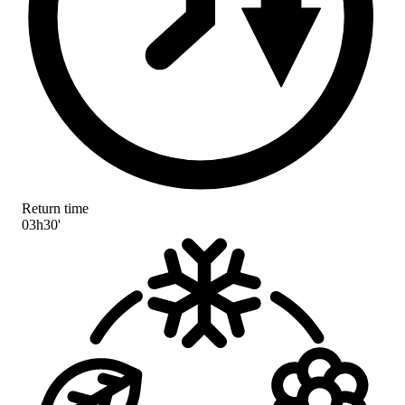
Return time
03h30'