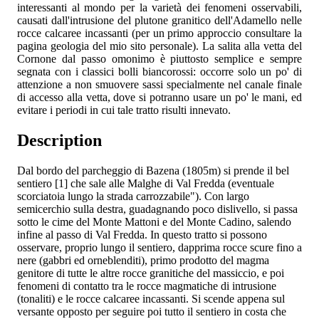
interessanti al mondo per la varietà dei fenomeni osservabili,
causati dall'intrusione del plutone granitico dell'Adamello nelle
rocce calcaree incassanti (per un primo approccio consultare la
pagina geologia del mio sito personale). La salita alla vetta del
Cornone dal passo omonimo è piuttosto semplice e sempre
segnata con i classici bolli biancorossi: occorre solo un po' di
attenzione a non smuovere sassi specialmente nel canale finale
di accesso alla vetta, dove si potranno usare un po' le mani, ed
evitare i periodi in cui tale tratto risulti innevato.
Description
Dal bordo del parcheggio di Bazena (1805m) si prende il bel
sentiero [1] che sale alle Malghe di Val Fredda (eventuale
scorciatoia lungo la strada carrozzabile"). Con largo
semicerchio sulla destra, guadagnando poco dislivello, si passa
sotto le cime del Monte Mattoni e del Monte Cadino, salendo
infine al passo di Val Fredda. In questo tratto si possono
osservare, proprio lungo il sentiero, dapprima rocce scure fino a
nere (gabbri ed orneblenditi), primo prodotto del magma
genitore di tutte le altre rocce granitiche del massiccio, e poi
fenomeni di contatto tra le rocce magmatiche di intrusione
(tonaliti) e le rocce calcaree incassanti. Si scende appena sul
versante opposto per seguire poi tutto il sentiero in costa che