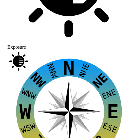
Exposure
N
NNE
NNW
NW
NE
WNW
ENE
E
W
ESE
WSW