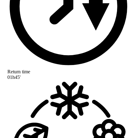
Return time
01h45'