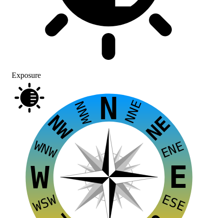
Exposure
N
NNE
NNW
NW
NE
WNW
ENE
E
W
ESE
WSW