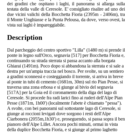
dei gradini che ospitano i laghi, il panorama si allarga sulla
testata della valle di Ceresole. E' consigliato risalire ad uno dei
due vicini valichi della Bocchetta Fioria (2395m - 2406m), tra
il Monte Unghiasse e la Punta Pelousa, da dove, verso ovest, la
vista sui laghi è impareggiabile.
Description
Dal parcheggio del centro sportivo "Lilla" (1480 m) si prende il
ponte in legno sull'Orco, segnavia [517] per Bocchetta Fioria e,
continuando su strada sterrata si passa accanto alla borgata
Ghiarai (1491m). Poco dopo si abbandona la sterrata e si sale a
destra per un'ampia traccia nel bosco. Per svolte, su un sentiero
a gradini sconnessi e costeggiando il torrente, si arriva in breve
al ponte in tubi di cemento (1681m, 30m) sul rio Pian Pesse, si
traversa una zona erbosa e si giunge al bivio del segnavia
[517A] per la Goia ed il coronamento della diga del lago di
Ceresole. Si procede fra radi larici fino ai ruderi dell'Alpe Pian
Pesse (1871m, 1h00') (localmente l'abete è chiamato "pessa").
A svolte, con bei panorami sul sottostante lago di Ceresole, si
giunge ai roccioni levigati dove sorgono i resti dell'Alpe
Ciarbonera (2055m,1h30') e, proseguendo, si passa sopra il ben
pianoro dell'Alpe Lillet. Ancora pochi minuti, ormai in vista
della duplice Bocchetta Fioria, e si giunge al primo laghetto