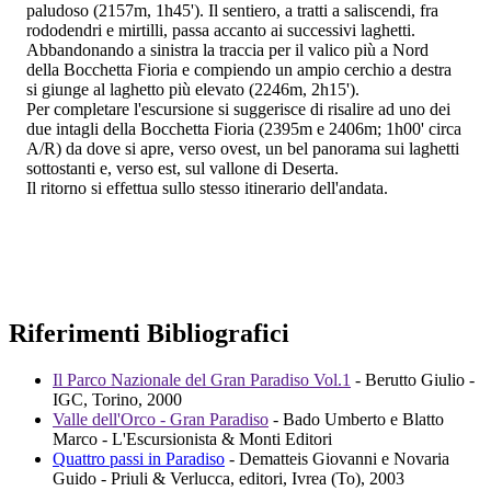
paludoso (2157m, 1h45'). Il sentiero, a tratti a saliscendi, fra
rododendri e mirtilli, passa accanto ai successivi laghetti.
Abbandonando a sinistra la traccia per il valico più a Nord
della Bocchetta Fioria e compiendo un ampio cerchio a destra
si giunge al laghetto più elevato (2246m, 2h15').
Per completare l'escursione si suggerisce di risalire ad uno dei
due intagli della Bocchetta Fioria (2395m e 2406m; 1h00' circa
A/R) da dove si apre, verso ovest, un bel panorama sui laghetti
sottostanti e, verso est, sul vallone di Deserta.
Il ritorno si effettua sullo stesso itinerario dell'andata.
Riferimenti Bibliografici
Il Parco Nazionale del Gran Paradiso Vol.1
- Berutto Giulio -
IGC, Torino, 2000
Valle dell'Orco - Gran Paradiso
- Bado Umberto e Blatto
Marco - L'Escursionista & Monti Editori
Quattro passi in Paradiso
- Dematteis Giovanni e Novaria
Guido - Priuli & Verlucca, editori, Ivrea (To), 2003