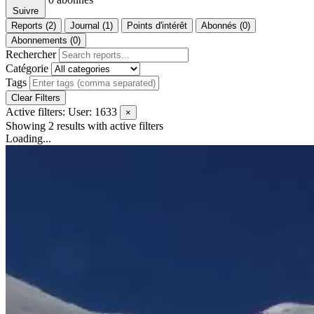
Suivre
Reports (2)
Journal (1)
Points d'intérêt
Abonnés (0)
Abonnements (0)
Rechercher
Catégorie
Tags
Clear Filters
Active filters:
User: 1633
×
Showing 2 results
with active filters
Loading...