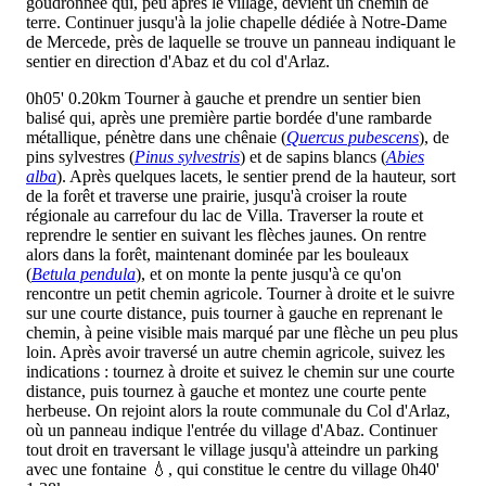
goudronnée qui, peu après le village, devient un chemin de
terre. Continuer jusqu'à la jolie chapelle dédiée à Notre-Dame
de Mercede, près de laquelle se trouve un panneau indiquant le
sentier
en direction d'Abaz et du col d'Arlaz.
0h05'
0.20km
Tourner à gauche et prendre un sentier bien
balisé qui, après une première partie bordée d'une rambarde
métallique, pénètre dans une chênaie (
Quercus pubescens
), de
pins sylvestres (
Pinus sylvestris
) et de sapins blancs (
Abies
alba
). Après quelques lacets, le sentier prend de la hauteur, sort
de la forêt et traverse une prairie, jusqu'à croiser la route
régionale au carrefour du lac de Villa. Traverser la route et
reprendre le sentier en suivant les flèches jaunes. On rentre
alors dans la forêt, maintenant dominée par les bouleaux
(
Betula pendula
), et on monte la pente jusqu'à ce qu'on
rencontre un petit chemin agricole. Tourner à droite et le suivre
sur une courte distance, puis tourner à gauche en reprenant le
chemin, à peine visible mais marqué par une flèche un peu plus
loin. Après avoir traversé un autre chemin agricole, suivez les
indications : tournez à droite et suivez le chemin sur une courte
distance, puis tournez à gauche et montez une courte pente
herbeuse. On rejoint alors la route communale du Col d'Arlaz,
où un panneau indique l'entrée du village d'Abaz. Continuer
tout droit en traversant le village jusqu'à atteindre un parking
avec une fontaine 💧, qui constitue le centre du village
0h40'