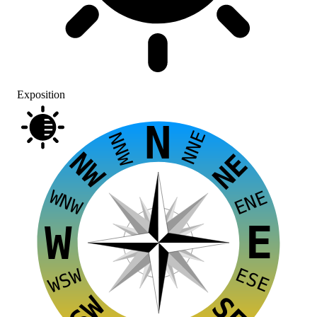
Exposition
N
NNE
NNW
NW
NE
WNW
ENE
E
W
ESE
WSW
SW
SE