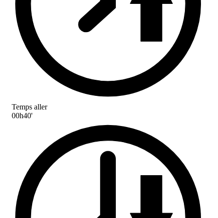
Temps aller
00h40'