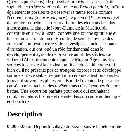
Quercus pubescens), de pin sylvestre (
Pinus sylvestris
), de
sapin blanc (
Abies alba
) et de bouleau (
Betula pendula
), offrant
également la possibilité d'observer la faune locale comme
l'écureuil roux (
Sciurus vulgaris
), le pic vert (
Picus viridis
) et
de nombreux petits passereaux. Parmi les éléments les plus
intéressants, la chapelle Notre-Dame de la Miséricorde,
construite en 1797 à Sizan, confère une touche spirituelle et
historique à la randonnée. En outre, le sentier traverse des
zones où l'on peut encore voir les vestiges d'anciens canaux
d'irrigation, qui ont joué un rôle fondamental dans le
développement agricole de la vallée au fil des siècles. Le
village d'Abaz, documenté depuis le Moyen Âge dans des
sources locales, est la destination finale de cet itinéraire qui,
bien qu'il ne présente pas de tronçons exposés et se développe
sur une surface stable, requiert une certaine attention dans les
jours qui suivent les pluies en raison de l'éventuelle glissance
causée par les racines des revêtements et les étendues de terre
battue. Une excursion parfaite pour ceux qui souhaitent
combiner nature, histoire et détente dans un cadre authentique
et silencieux.
Description
0h00'
0,00km
Depuis le village de Sizan, suivre la petite route