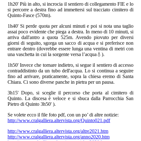
1h20'
Più in alto, si incrocia il sentiero di collegamento FIE e lo
si percorre a destra fino ad immettersi sul tracciato cimitero di
Quinto-Fasce (570m).
1h40'
Si perde quota per alcuni minuti e poi si nota una taglio
assai poco evidente che piega a destra. In meno di 10 minuti, si
arriva dall'antro a quota 525m. Avendo piovuto per diversi
giorni di seguito, sgorga un sacco di acqua e si preferisce non
entrare dentro (dovrebbe essere lunga una ventina di metri con
una vaschetta in cui la sorgente versa l’acqua💧).
1h50'
Invece che tornare indietro, si segue il sentiero di accesso
contraddistinto da un tubo dell'acqua. Lo si continua a seguire
fino ad arrivare, praticamente, sopra la chiesa eremo di Santa
Chiara. Ci sono diverse panche in pietra per un pausa.
3h15'
Dopo, si sceglie il percorso che porta al cimitero di
Quinto. La discesa è veloce e si sbuca dalla Parrocchia San
Pietro di Quinto
3h50'
).
Se volete ecco il file foto pdf, con un po’ di altre notizie:
http://www.cralgalliera.altervista.org/Quinto021.pdf
http://www.cralgalliera.altervista.org/altre2021.htm
http://www.cralgalliera.altervista.org/anno2020.htm