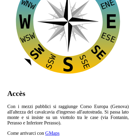
WNW
ENE
E
W
ESE
WSW
SW
SE
SSW
SSE
S
Accès
Con i mezzi pubblici si raggiunge Corso Europa (Genova)
all'altezza del cavalcavia d'ingresso all'autostrada. Si passa lato
monte e si insiste su un viottolo tra le case (via Fontanin,
Perasso e Inferiore Perasso).
Come arrivarci con
GMaps