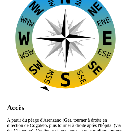
NW
NE
WNW
ENE
E
W
ESE
WSW
SW
SE
SSW
SSE
S
Accès
A partir du péage d'Arenzano (Ge), tourner à droite en
direction de Cogoleto, puis tourner à droite après l'hôpital (via
del Giappone). Continuer et, peu après, à un carrefour, tourner