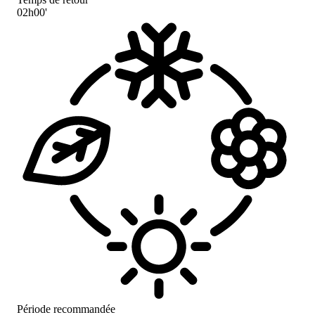
02h00'
Période recommandée