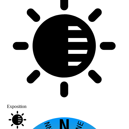
Exposition
N
NNE
NNW