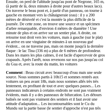
Ensuite, on perd de l'altitude jusqu'au pont de Negrone, 165 m,
(à partir de là, deux minutes à droite pour d'autres beaux lacs).
On traverse le beau pont et, à partir d'un panneau, on tourne à
gauche en montant vers la châtaigneraie (eau) : il y a 200
mètres de dénivelé et c'est la montée la plus difficile de la
journée. De cette zone, on trouve une source et un spécimen
d'arbre remarquable, d'environ 4 mètres de diamètre ! Une
minute de plus et on arrive sur un sentier plat. A droite, on
retourne tout droit vers les voitures, mais à gauche (sur le plat)
on arrive en une vingtaine de minutes à un nouveau gué
évident... on ne traverse pas, mais on monte jusqu'à la dernière
flaque : le lac Tina (336 m) a plus de 6 mètres de profondeur.
Dans les mares les plus calmes, il est facile d'apercevoir de gros
crapauds. Après l'arrêt, nous revenons sur nos pas jusqu'au col
du Gua et, avec la route du matin, les voitures
Comment
: Beau circuit avec beaucoup d'eau mais une seule
source. Nous sommes partis à 10h15 et sommes rentrés aux
voitures un peu avant 18h, mais nous sommes allés très très
lentement, en profitant de tout et avec quelques pauses... Les
panneaux indicateurs à certains endroits ne sont pas vraiment
évidents, mais il y a des panneaux de bifurcation. Les détours
balisés ne sont pas vraiment des sentiers et il faut avoir une
attitude d'adaptation... Les incontournables sont le Cu du
Mundu sur la partie basse (le sentier d'approche n'est pas très