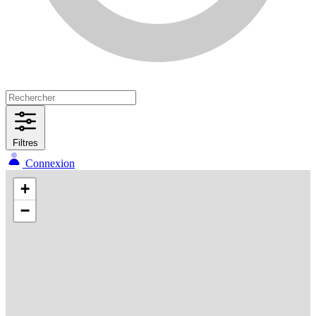
Filtres
Connexion
+
−