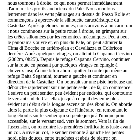
nous tournons à droite, ce qui nous permet immédiatement
d'admirer les profils audacieux du Pale. Nous montons
lentement dans les verts pâturages au-dessus du Passo Rolle et
commençons à apercevoir la silhouette caractéristique du
Castellaz. Après quelques minutes, nous arrivons à un carrefour
: nous continuons sur la petite route à droite, en grimpant sur
les crêtes sillonnées par les remontées mécaniques. Peu à peu,
le panorama s'ouvre et, en plus du Pale, on peut admirer la
Cima di Bocche en arrière-plan et Cavallazza et Colbricon
derrière. Après quelques virages, on atteint la Capanna Cervino
(2082m, 0h25'). Depuis le refuge Capanna Cervino, continuer
sur la route en passant par quelques virages en épingle à
cheveux jusqu'à une bifurcation : quitter la route qui mène au
refuge Baita Segantini, tourner à gauche et continuer en
direction de la Castellaz. On poursuit sur une piste herbeuse qui
débouche rapidement sur une petite selle : de là, on commence
à suivre un petit sentier, peu évident par endroits, qui contourne
le versant sud du Castellaz jusqu'à ce qu'il devienne plus
évident au début de la longue ascension des éboulis. On aborde
alors la partie la plus exigeante de l'itinéraire, en remontant le
long éboulis sur le sentier qui serpente jusqu'à l'unique point
accessible, sur le versant sud, vers le sommet. Vers la fin de
l'ascension, on rencontre les premières fortifications juste avant
un col. Arrivé au col, le sentier remonte à gauche les pentes
nord, plus douces, entre tranchées et abris de pierre ; on