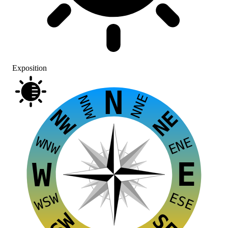
Exposition
N
NNE
NNW
NW
NE
WNW
ENE
E
W
ESE
WSW
SW
SE