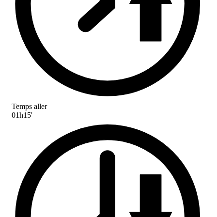
Temps aller
01h15'