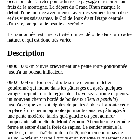
occasions de s'arrêter pour admirer le paysage et respirer l'air
frais de la montagne. Le départ du Grand Rhun marque le
début d'une journée aventureuse, avec des sentiers bien balisés
et des vues saisissantes, le Col de Joux étant l'étape centrale
d'un voyage qui allie beauté et sérénité.
La randonnée est une activité qui se déroule dans un cadre
naturel et qui est donc très variée.
Description
0h00'
0.00km
Suivre brièvement une petite route goudronnée
jusqu'à un poteau indicateur.
0h02'
0.04km
Tourner à droite sur le chemin muletier
goudronné qui monte dans les pâturages et, après quelques
virages, rejoint la route régionale
. Traversez la route et prenez
un nouveau chemin bordé de bouleaux (
Betula pendula
)
jusqu'à ce que vous atteigniez de petites étables. La route cède
la place à un chemin agricole qui monte dans les pâturages à
une pente modérée, tandis qu'à gauche on peut admirer
l'imposante silhouette du Mont Zerbion. Atteindre une dernière
ferme et entrer dans la forêt de sapins. Le sentier atténue la
pente et, dans la fraîcheur de la forêt, mène en contrebas de
Palud. Après un virage à droite et un brusque raidissement de la