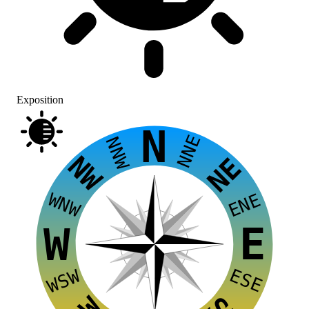
Exposition
N
NNE
NNW
NW
NE
WNW
ENE
E
W
ESE
WSW