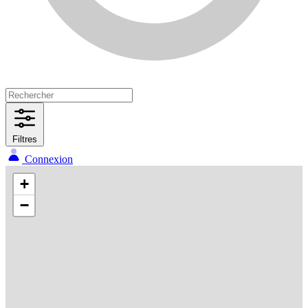
Filtres
Connexion
+
−