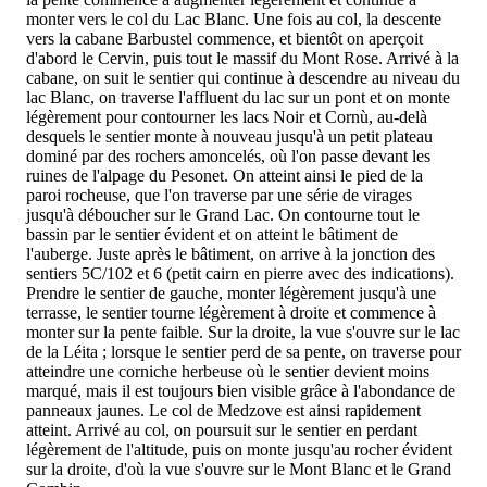
monter vers le col du Lac Blanc. Une fois au col, la descente
vers la cabane Barbustel commence, et bientôt on aperçoit
d'abord le Cervin, puis tout le massif du Mont Rose. Arrivé à la
cabane, on suit le sentier qui continue à descendre au niveau du
lac Blanc, on traverse l'affluent du lac sur un pont et on monte
légèrement pour contourner les lacs Noir et Cornù, au-delà
desquels le sentier monte à nouveau jusqu'à un petit plateau
dominé par des rochers amoncelés, où l'on passe devant les
ruines de l'alpage du Pesonet. On atteint ainsi le pied de la
paroi rocheuse, que l'on traverse par une série de virages
jusqu'à déboucher sur le Grand Lac. On contourne tout le
bassin par le sentier évident et on atteint le bâtiment de
l'auberge. Juste après le bâtiment, on arrive à la jonction des
sentiers 5C/102 et 6 (petit cairn en pierre avec des indications).
Prendre le sentier de gauche, monter légèrement jusqu'à une
terrasse, le sentier tourne légèrement à droite et commence à
monter sur la pente faible. Sur la droite, la vue s'ouvre sur le lac
de la Léita ; lorsque le sentier perd de sa pente, on traverse pour
atteindre une corniche herbeuse où le sentier devient moins
marqué, mais il est toujours bien visible grâce à l'abondance de
panneaux jaunes. Le col de Medzove est ainsi rapidement
atteint. Arrivé au col, on poursuit sur le sentier en perdant
légèrement de l'altitude, puis on monte jusqu'au rocher évident
sur la droite, d'où la vue s'ouvre sur le Mont Blanc et le Grand