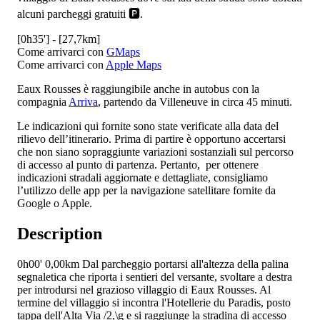
alcuni parcheggi gratuiti 🅿️.
[0h35'] - [27,7km]
Come arrivarci con
GMaps
Come arrivarci con
Apple Maps
Eaux Rousses è raggiungibile anche in autobus con la
compagnia
Arriva
, partendo da Villeneuve in circa 45 minuti.
Le indicazioni qui fornite sono state verificate alla data del
rilievo dell’itinerario. Prima di partire è opportuno accertarsi
che non siano sopraggiunte variazioni sostanziali sul percorso
di accesso al punto di partenza. Pertanto, per ottenere
indicazioni stradali aggiornate e dettagliate, consigliamo
l’utilizzo delle app per la navigazione satellitare fornite da
Google o Apple.
Description
0h00'
0,00km
Dal parcheggio portarsi all'altezza della palina
segnaletica che riporta i sentieri del versante, svoltare a destra
per introdursi nel grazioso villaggio di Eaux Rousses. Al
termine del villaggio si incontra l'Hotellerie du Paradis, posto
tappa dell'Alta Via /2,\g e si raggiunge la stradina di accesso