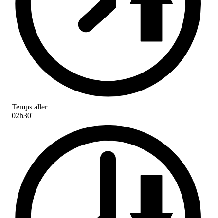
Temps aller
02h30'