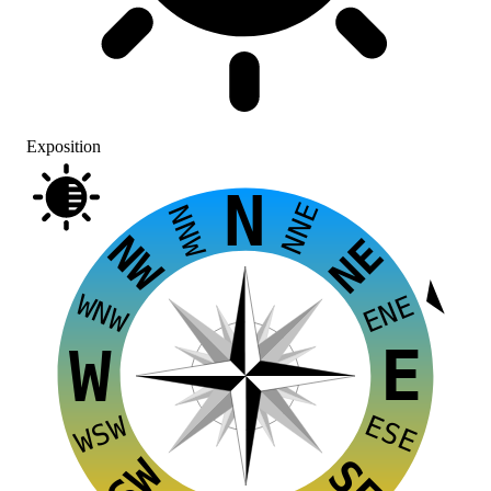
Exposition
N
NNE
NNW
NW
NE
WNW
ENE
E
W
ESE
WSW
SW
SE