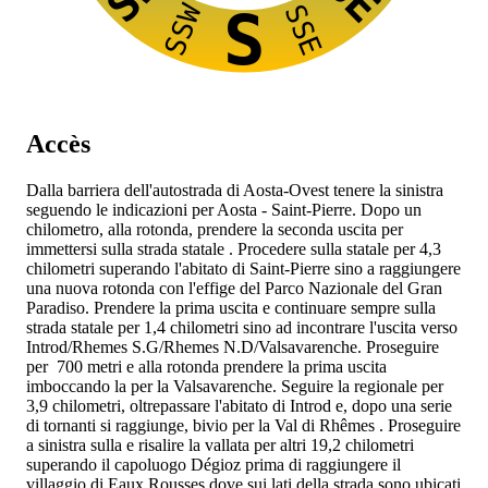
SSW
SSE
S
Accès
Dalla barriera dell'autostrada
di Aosta-Ovest tenere la sinistra
seguendo le indicazioni per Aosta - Saint-Pierre. Dopo un
chilometro, alla rotonda, prendere la seconda uscita per
immettersi sulla strada statale
. Procedere sulla statale per 4,3
chilometri superando l'abitato di Saint-Pierre sino a raggiungere
una nuova rotonda con l'effige del Parco Nazionale del Gran
Paradiso. Prendere la prima uscita e continuare sempre sulla
strada statale
per 1,4 chilometri sino ad incontrare l'uscita verso
Introd/Rhemes S.G/Rhemes N.D/Valsavarenche. Proseguire
per 700 metri e alla rotonda prendere la prima uscita
imboccando la
per la Valsavarenche. Seguire la regionale per
3,9 chilometri, oltrepassare l'abitato di Introd e, dopo una serie
di tornanti si raggiunge, bivio per la Val di Rhêmes
. Proseguire
a sinistra sulla
e risalire la vallata per altri 19,2 chilometri
superando il capoluogo Dégioz prima di raggiungere il
villaggio di Eaux Rousses dove sui lati della strada sono ubicati