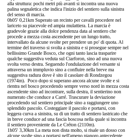
alla struttura: pochi metri più avanti si incontra una nuova
palina segnaletica che indica l'inizio del sentiero
sulla sinistra
del senso di marcia.
0h05'
0,21km
Superato un recinto per cavalli procedere nel
lariceto su piacevole ed ampia mulattiera. La marcia è
gradevole grazie alla dolce pendenza data al sentiero che
procede a mezza costa ascendente per un lungo tratto,
intervallato da alcune svolte per prendere un po' di quota. Al
termine del traverso si svolta a sinistra e si prosegue sempre nel
bellissimo Grande Bosco, che ogni tanto lascia trasparire
qualche suggestiva veduta sul Ciarforon, sino ad una nuova
svolta verso destra. Seguendo l'ondulazione del versante si
attraversa un immpluvio sino a confluire nella breve ma
suggestiva radura dove è sito il casolare di Rondzegou
(1974m). Poco dopo si superano ancora alcune svolte e si
rientra nel bosco procedendo sempre verso nord in mezza costa
ascendente sino ad incontrare, sulla destra, il sentierino non
numerato che conduce a Carré. Trascurare la deviazione
procedendo sul sentiero principale sino a raggiungere uno
splendido pascolo. Costeggiare il pascolo e portarsi, con
leggera curva a sinistra, su di un tratto di sentiero lastricato che
in breve conduce ad una fascia boscosa nella quale si incontra
il sentiero
proveniente da Le Créton (2110m).
1h05'
3,30km
La meta non dista molto, si risale un dosso con
alcune svolte sino a portarsi nell'ameno pianoro antecedente