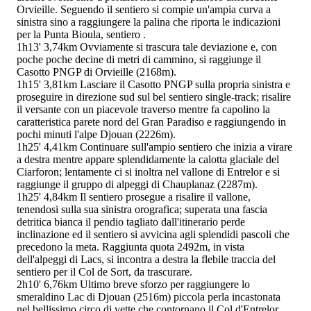
Orvieille. Seguendo il sentiero si compie un'ampia curva a
sinistra sino a raggiungere la palina che riporta le indicazioni
per la Punta Bioula, sentiero
.
1h13'
3,74km
Ovviamente si trascura tale deviazione e, con
poche poche decine di metri di cammino, si raggiunge il
Casotto PNGP di Orvieille (2168m).
1h15'
3,81km
Lasciare il Casotto PNGP sulla propria sinistra e
proseguire in direzione sud sul bel sentiero single-track; risalire
il versante con un piacevole traverso mentre fa capolino la
caratteristica parete nord del Gran Paradiso e raggiungendo in
pochi minuti l'alpe Djouan (2226m).
1h25'
4,41km
Continuare sull'ampio sentiero che inizia a virare
a destra mentre appare splendidamente la calotta glaciale del
Ciarforon; lentamente ci si inoltra nel vallone di Entrelor e si
raggiunge il gruppo di alpeggi di Chauplanaz (2287m).
1h25'
4,84km
Il sentiero prosegue a risalire il vallone,
tenendosi sulla sua sinistra orografica; superata una fascia
detritica bianca il pendio tagliato dall'itinerario perde
inclinazione ed il sentiero si avvicina agli splendidi pascoli che
precedono la meta. Raggiunta quota 2492m, in vista
dell'alpeggi di Lacs, si incontra a destra la flebile traccia del
sentiero
per il Col de Sort, da trascurare.
2h10'
6,76km
Ultimo breve sforzo per raggiungere lo
smeraldino Lac di Djouan (2516m) piccola perla incastonata
nel bellissimo circo di vette che contornano il Col d'Entrelor.