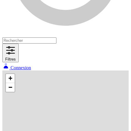
Filtres
Connexion
+
−