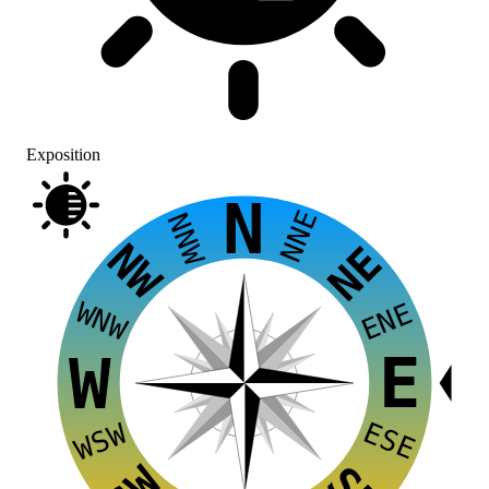
Exposition
N
NNE
NNW
NW
NE
WNW
ENE
E
W
ESE
WSW