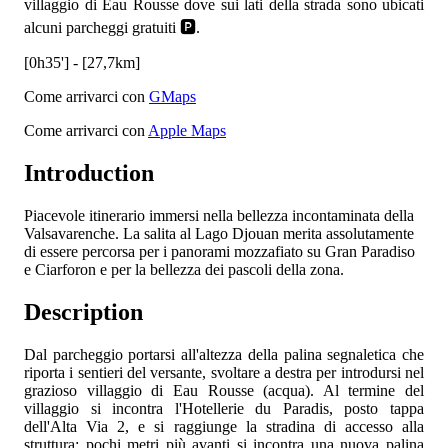
villaggio di Eau Rousse dove sui lati della strada sono ubicati
alcuni parcheggi gratuiti 🅿️.
[0h35'] - [27,7km]
Come arrivarci con
GMaps
Come arrivarci con
Apple Maps
Introduction
Piacevole itinerario immersi nella bellezza incontaminata della
Valsavarenche. La salita al Lago Djouan merita assolutamente
di essere percorsa per i panorami mozzafiato su Gran Paradiso
e Ciarforon e per la bellezza dei pascoli della zona.
Description
Dal parcheggio portarsi all'altezza della palina segnaletica che
riporta i sentieri del versante, svoltare a destra per introdursi nel
grazioso villaggio di Eau Rousse (acqua). Al termine del
villaggio si incontra l'Hotellerie du Paradis, posto tappa
dell'Alta Via 2, e si raggiunge la stradina di accesso alla
struttura: pochi metri più avanti si incontra una nuova palina