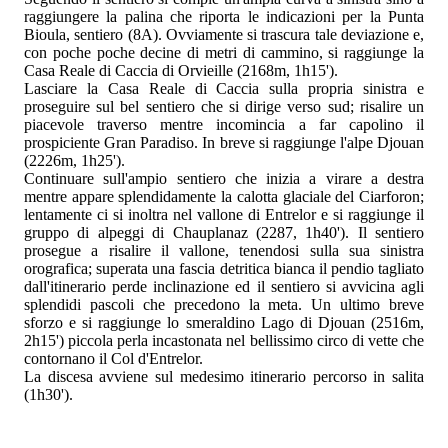
raggiungere la palina che riporta le indicazioni per la Punta
Bioula, sentiero (8A). Ovviamente si trascura tale deviazione e,
con poche poche decine di metri di cammino, si raggiunge la
Casa Reale di Caccia di Orvieille (2168m, 1h15').
Lasciare la Casa Reale di Caccia sulla propria sinistra e
proseguire sul bel sentiero che si dirige verso sud; risalire un
piacevole traverso mentre incomincia a far capolino il
prospiciente Gran Paradiso. In breve si raggiunge l'alpe Djouan
(2226m, 1h25').
Continuare sull'ampio sentiero che inizia a virare a destra
mentre appare splendidamente la calotta glaciale del Ciarforon;
lentamente ci si inoltra nel vallone di Entrelor e si raggiunge il
gruppo di alpeggi di Chauplanaz (2287, 1h40'). Il sentiero
prosegue a risalire il vallone, tenendosi sulla sua sinistra
orografica; superata una fascia detritica bianca il pendio tagliato
dall'itinerario perde inclinazione ed il sentiero si avvicina agli
splendidi pascoli che precedono la meta. Un ultimo breve
sforzo e si raggiunge lo smeraldino Lago di Djouan (2516m,
2h15') piccola perla incastonata nel bellissimo circo di vette che
contornano il Col d'Entrelor.
La discesa avviene sul medesimo itinerario percorso in salita
(1h30').