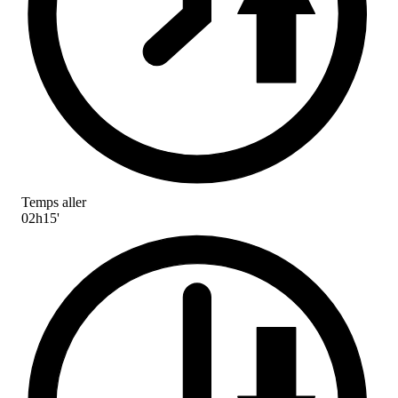
Temps aller
02h15'