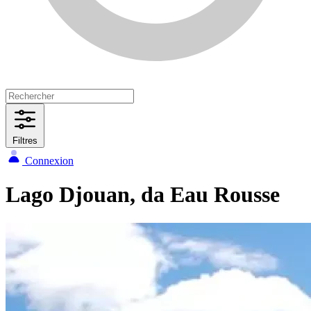
Filtres
Connexion
Lago Djouan, da Eau Rousse