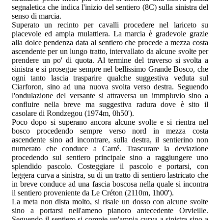
segnaletica che indica l'inizio del sentiero (8C) sulla sinistra del
senso di marcia.
Superato un recinto per cavalli procedere nel lariceto su
piacevole ed ampia mulattiera. La marcia è gradevole grazie
alla dolce pendenza data al sentiero che procede a mezza costa
ascendente per un lungo tratto, intervallato da alcune svolte per
prendere un po' di quota. Al termine del traverso si svolta a
sinistra e si prosegue sempre nel bellissimo Grande Bosco, che
ogni tanto lascia trasparire qualche suggestiva veduta sul
Ciarforon, sino ad una nuova svolta verso destra. Seguendo
l'ondulazione del versante si attraversa un immpluvio sino a
confluire nella breve ma suggestiva radura dove è sito il
casolare di Rondzegou (1974m, 0h50').
Poco dopo si superano ancora alcune svolte e si rientra nel
bosco procedendo sempre verso nord in mezza costa
ascendente sino ad incontrare, sulla destra, il sentierino non
numerato che conduce a Carré. Trascurare la deviazione
procedendo sul sentiero principale sino a raggiungere uno
splendido pascolo. Costeggiare il pascolo e portarsi, con
leggera curva a sinistra, su di un tratto di sentiero lastricato che
in breve conduce ad una fascia boscosa nella quale si incontra
il sentiero proveniente da Le Créton (2110m, 1h00').
La meta non dista molto, si risale un dosso con alcune svolte
sino a portarsi nell'ameno pianoro antecedente Orvieille.
Seguendo il sentiero si compie un'ampia curva a sinistra sino a