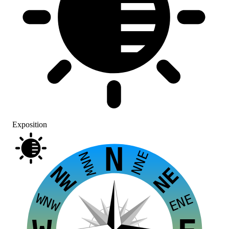
Exposition
N
NNE
NNW
NW
NE
WNW
ENE