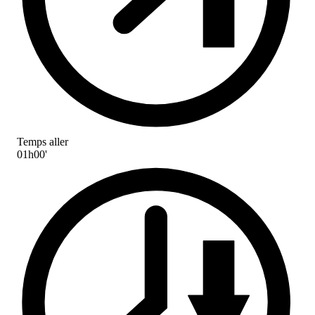
Temps aller
01h00'