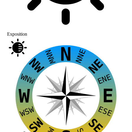
Exposition
N
NNE
NNW
NW
NE
WNW
ENE
E
W
ESE
WSW
SW
SE