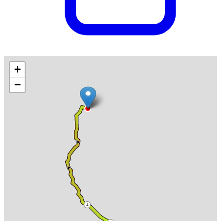
+
−
4