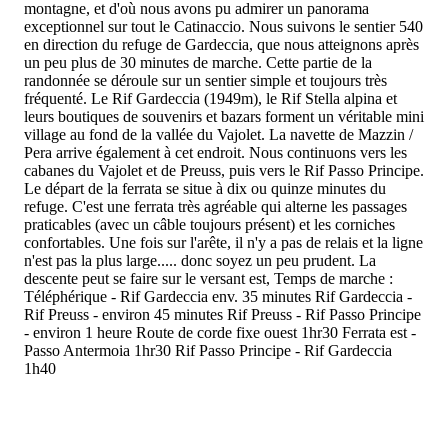
montagne, et d'où nous avons pu admirer un panorama
exceptionnel sur tout le Catinaccio. Nous suivons le sentier 540
en direction du refuge de Gardeccia, que nous atteignons après
un peu plus de 30 minutes de marche. Cette partie de la
randonnée se déroule sur un sentier simple et toujours très
fréquenté. Le Rif Gardeccia (1949m), le Rif Stella alpina et
leurs boutiques de souvenirs et bazars forment un véritable mini
village au fond de la vallée du Vajolet. La navette de Mazzin /
Pera arrive également à cet endroit. Nous continuons vers les
cabanes du Vajolet et de Preuss, puis vers le Rif Passo Principe.
Le départ de la ferrata se situe à dix ou quinze minutes du
refuge. C'est une ferrata très agréable qui alterne les passages
praticables (avec un câble toujours présent) et les corniches
confortables. Une fois sur l'arête, il n'y a pas de relais et la ligne
n'est pas la plus large..... donc soyez un peu prudent. La
descente peut se faire sur le versant est, Temps de marche :
Téléphérique - Rif Gardeccia env. 35 minutes Rif Gardeccia -
Rif Preuss - environ 45 minutes Rif Preuss - Rif Passo Principe
- environ 1 heure Route de corde fixe ouest 1hr30 Ferrata est -
Passo Antermoia 1hr30 Rif Passo Principe - Rif Gardeccia
1h40