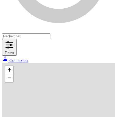
Filtres
Connexion
+
−