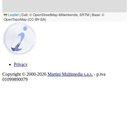
Leaflet
|
Dati: © OpenStreetMap-Mitwirkende, SRTM | Base: ©
OpenTopoMap (CC-BY-SA)
Privacy
Copyright © 2000-2026
Martini Multimedia s.a.s.
- p.iva
01099890079