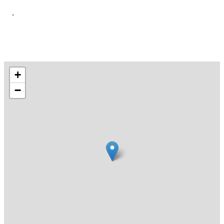
.
+
−