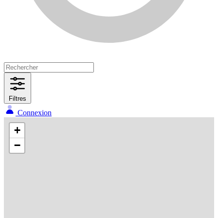
Filtres
Connexion
+
−