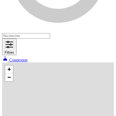
Filtres
Connexion
+
−