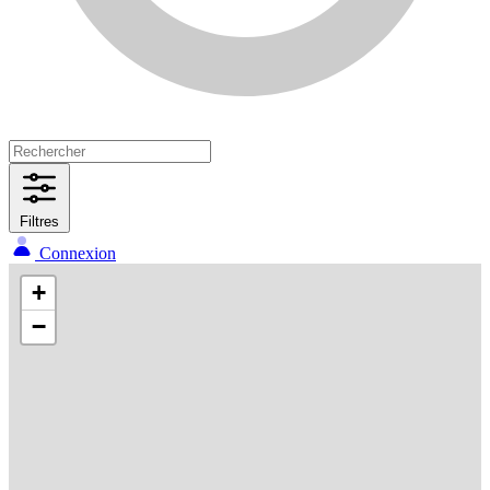
Filtres
Connexion
+
−