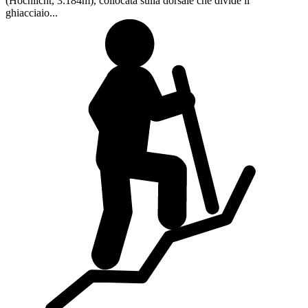
(Hochlicht, 3.184m), collocata sulla dorsale che divide il
ghiacciaio...