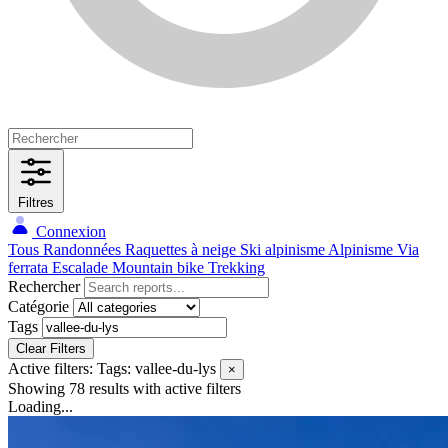
Filtres
Connexion
Tous
Randonnées
Raquettes à neige
Ski alpinisme
Alpinisme
Via
ferrata
Escalade
Mountain bike
Trekking
Rechercher
Catégorie
Tags
Clear Filters
Active filters:
Tags: vallee-du-lys
×
Showing 78 results
with active filters
Loading...