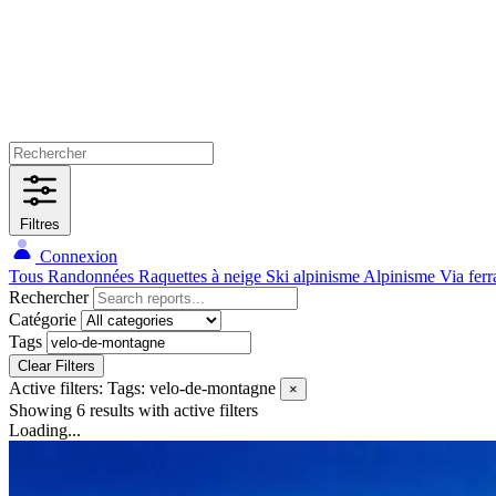
Filtres
Connexion
Tous
Randonnées
Raquettes à neige
Ski alpinisme
Alpinisme
Via ferr
Rechercher
Catégorie
Tags
Clear Filters
Active filters:
Tags: velo-de-montagne
×
Showing 6 results
with active filters
Loading...