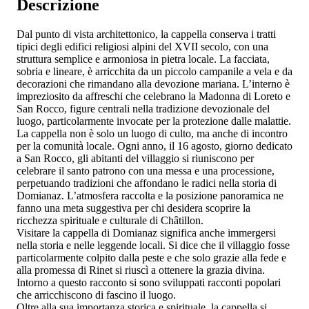
Descrizione
Dal punto di vista architettonico, la cappella conserva i tratti
tipici degli edifici religiosi alpini del XVII secolo, con una
struttura semplice e armoniosa in pietra locale. La facciata,
sobria e lineare, è arricchita da un piccolo campanile a vela e da
decorazioni che rimandano alla devozione mariana. L’interno è
impreziosito da affreschi che celebrano la Madonna di Loreto e
San Rocco, figure centrali nella tradizione devozionale del
luogo, particolarmente invocate per la protezione dalle malattie.
La cappella non è solo un luogo di culto, ma anche di incontro
per la comunità locale. Ogni anno, il 16 agosto, giorno dedicato
a San Rocco, gli abitanti del villaggio si riuniscono per
celebrare il santo patrono con una messa e una processione,
perpetuando tradizioni che affondano le radici nella storia di
Domianaz. L’atmosfera raccolta e la posizione panoramica ne
fanno una meta suggestiva per chi desidera scoprire la
ricchezza spirituale e culturale di Châtillon.
Visitare la cappella di Domianaz significa anche immergersi
nella storia e nelle leggende locali. Si dice che il villaggio fosse
particolarmente colpito dalla peste e che solo grazie alla fede e
alla promessa di Rinet si riuscì a ottenere la grazia divina.
Intorno a questo racconto si sono sviluppati racconti popolari
che arricchiscono di fascino il luogo.
Oltre alla sua importanza storica e spirituale, la cappella si