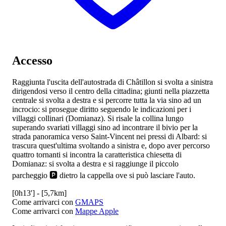
Accesso
Raggiunta l'uscita dell'autostrada
di Châtillon si svolta a sinistra
dirigendosi verso il centro della cittadina; giunti nella piazzetta
centrale si svolta a destra e si percorre tutta la via sino ad un
incrocio: si prosegue diritto seguendo le indicazioni per i
villaggi collinari (Domianaz). Si risale la collina lungo
superando svariati villaggi sino ad incontrare il bivio per la
strada panoramica verso Saint-Vincent nei pressi di Albard: si
trascura quest'ultima svoltando a sinistra e, dopo aver percorso
quattro tornanti si incontra la caratteristica chiesetta di
Domianaz: si svolta a destra e si raggiunge il piccolo
parcheggio 🅿️ dietro la cappella ove si può lasciare l'auto.
[0h13'] - [5,7km]
Come arrivarci con
GMAPS
Come arrivarci con
Mappe Apple