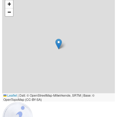
+
−
Leaflet
|
Dati: © OpenStreetMap-Mitwirkende, SRTM | Base: ©
OpenTopoMap (CC-BY-SA)