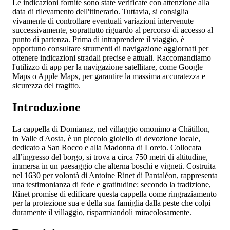
Le indicazioni fornite sono state verificate con attenzione alla
data di rilevamento dell'itinerario. Tuttavia, si consiglia
vivamente di controllare eventuali variazioni intervenute
successivamente, soprattutto riguardo al percorso di accesso al
punto di partenza. Prima di intraprendere il viaggio, è
opportuno consultare strumenti di navigazione aggiornati per
ottenere indicazioni stradali precise e attuali. Raccomandiamo
l'utilizzo di app per la navigazione satellitare, come Google
Maps o Apple Maps, per garantire la massima accuratezza e
sicurezza del tragitto.
Introduzione
La cappella di Domianaz, nel villaggio omonimo a Châtillon,
in Valle d'Aosta, è un piccolo gioiello di devozione locale,
dedicato a San Rocco e alla Madonna di Loreto. Collocata
all’ingresso del borgo, si trova a circa 750 metri di altitudine,
immersa in un paesaggio che alterna boschi e vigneti. Costruita
nel 1630 per volontà di Antoine Rinet di Pantaléon, rappresenta
una testimonianza di fede e gratitudine: secondo la tradizione,
Rinet promise di edificare questa cappella come ringraziamento
per la protezione sua e della sua famiglia dalla peste che colpì
duramente il villaggio, risparmiandoli miracolosamente.