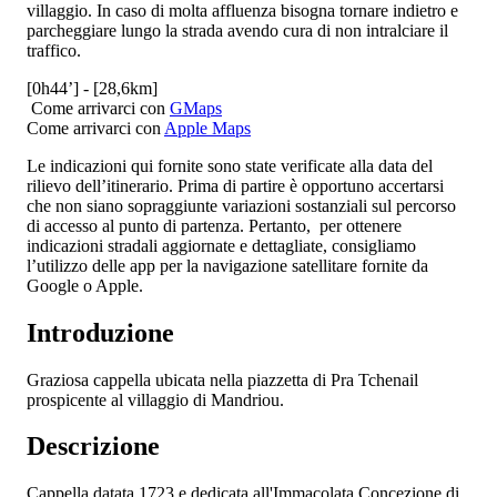
villaggio. In caso di molta affluenza bisogna tornare indietro e
parcheggiare lungo la strada avendo cura di non intralciare il
traffico.
[0h44’] - [28,6km]
Come arrivarci con
GMaps
Come arrivarci con
Apple Maps
Le indicazioni qui fornite sono state verificate alla data del
rilievo dell’itinerario. Prima di partire è opportuno accertarsi
che non siano sopraggiunte variazioni sostanziali sul percorso
di accesso al punto di partenza. Pertanto, per ottenere
indicazioni stradali aggiornate e dettagliate, consigliamo
l’utilizzo delle app per la navigazione satellitare fornite da
Google o Apple.
Introduzione
Graziosa cappella ubicata nella piazzetta di Pra Tchenail
prospicente al villaggio di Mandriou.
Descrizione
Cappella datata 1723 e dedicata all'Immacolata Concezione di