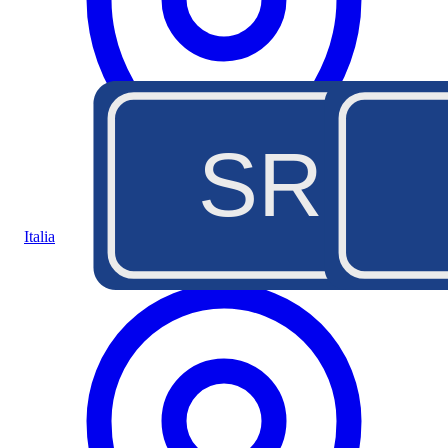
SR45
A5
Italia