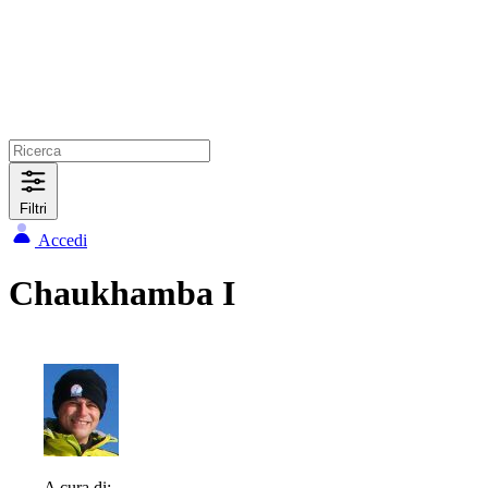
Filtri
Accedi
Chaukhamba I
A cura di: